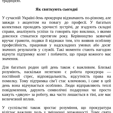
традицією.
Як святкують сьогодні
У сучасній Україні
день прокурора
відзначають по-різному, але
завжди з акцентом на повагу до професії. У багатьох
колективах проходять урочисті зустрічі, де згадують складні
справи, аналізують успіхи та говорять про виклики, з якими
довелося стикатися протягом року. Керівництво зазвичай
вручає грамоти, подяки й відзнаки тим, хто виявив особливу
професійність, працював у надскладних умовах або досяг
значних результатів у службі. Такі моменти стають нагодою
відчути підтримку колег і побачити, що праця кожного має
значення.
Для багатьох родин цей день також є важливим. Близькі
розуміють, наскільки нелегкою є робота прокурора —
постійний стрес, відповідальність, відсутність права на
помилку. Тому підтримка сім’ї стає ключовою, і саме в цей
день вона відчувається особливо. Люди відправляють теплі
повідомлення, дарують символічні подарунки чи просто
кажуть «дякую» за роботу, яка часто лишається в тіні, але має
величезний вплив.
У суспільстві також зростає розуміння, що прокуратура
відіграє важливу роль у зміцненні державності. Тому свято