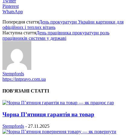
Twitter
Pinterest
WhatsApp
Попередня стаття
День прокуратури України картинки для
офіційних і теплих вітань
Наступна стаття
День працівника прокуратури роль
працівників системи у державі
Stempfords
https://intpravo.com.ua
ПОВ’ЯЗАНІ СТАТТІ
Чорна П’ятниця гарантія на товар
Stempfords
-
27.11.2025