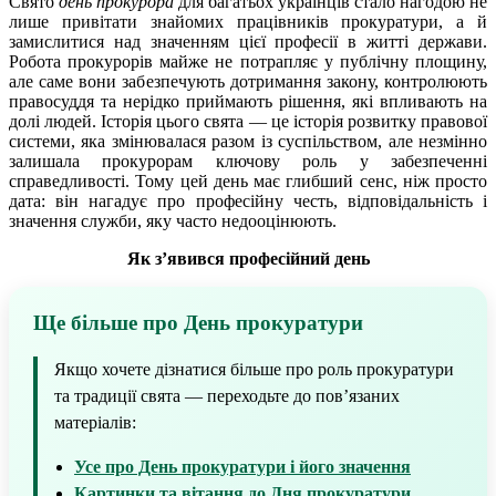
Свято
день прокурора
для багатьох українців стало нагодою не
лише привітати знайомих працівників прокуратури, а й
замислитися над значенням цієї професії в житті держави.
Робота прокурорів майже не потрапляє у публічну площину,
але саме вони забезпечують дотримання закону, контролюють
правосуддя та нерідко приймають рішення, які впливають на
долі людей. Історія цього свята — це історія розвитку правової
системи, яка змінювалася разом із суспільством, але незмінно
залишала прокурорам ключову роль у забезпеченні
справедливості. Тому цей день має глибший сенс, ніж просто
дата: він нагадує про професійну честь, відповідальність і
значення служби, яку часто недооцінюють.
Як з’явився професійний день
Ще більше про День прокуратури
Якщо хочете дізнатися більше про роль прокуратури
та традиції свята — переходьте до повʼязаних
матеріалів:
Усе про День прокуратури і його значення
Картинки та вітання до Дня прокуратури