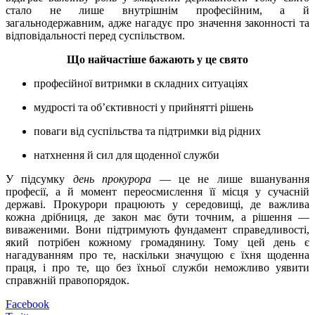
стало не лише внутрішнім професійним, а й
загальнодержавним, адже нагадує про значення законності та
відповідальності перед суспільством.
Що найчастіше бажають у це свято
професійної витримки в складних ситуаціях
мудрості та об’єктивності у прийнятті рішень
поваги від суспільства та підтримки від рідних
натхнення й сил для щоденної служби
У підсумку
день прокурора
— це не лише вшанування
професії, а й момент переосмислення її місця у сучасній
державі. Прокурори працюють у середовищі, де важлива
кожна дрібниця, де закон має бути точним, а рішення —
виваженими. Вони підтримують фундамент справедливості,
який потрібен кожному громадянину. Тому цей день є
нагадуванням про те, наскільки значущою є їхня щоденна
праця, і про те, що без їхньої служби неможливо уявити
справжній правопорядок.
Facebook