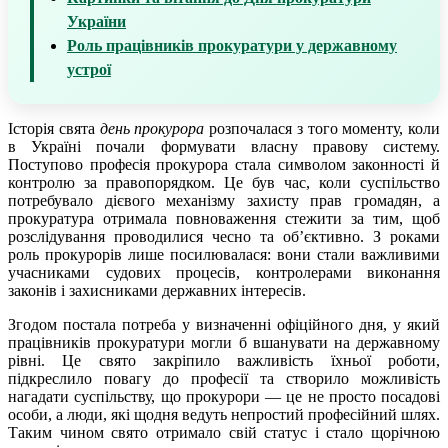
України
Роль працівників прокуратури у державному
устрої
Історія свята
день прокурора
розпочалася з того моменту, коли
в Україні почали формувати власну правову систему.
Поступово професія прокурора стала символом законності й
контролю за правопорядком. Це був час, коли суспільство
потребувало дієвого механізму захисту прав громадян, а
прокуратура отримала повноваження стежити за тим, щоб
розслідування проводилися чесно та об’єктивно. З роками
роль прокурорів лише посилювалася: вони стали важливими
учасниками судових процесів, контролерами виконання
законів і захисниками державних інтересів.
Згодом постала потреба у визначенні офіційного дня, у який
працівників прокуратури могли б вшанувати на державному
рівні. Це свято закріпило важливість їхньої роботи,
підкреслило повагу до професії та створило можливість
нагадати суспільству, що прокурори — це не просто посадові
особи, а люди, які щодня ведуть непростий професійний шлях.
Таким чином свято отримало свій статус і стало щорічною