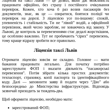
Ліцензія на таксі Львів — це дозвіл, який дає можливість
працювати офіційно, без страху і постійного очікування
перевірок. Кожен, хто хоча б раз возив пасажирів без
документів, знає, як це — озиратися, боятися поліції чи
перевірок на дорозі. З ліцензією усе по-іншому: спокій,
упевненість і стабільність. Ти не “лівий” водій, а офіційний
перевізник, який чесно заробляє, не ховаючись від закону. У
Львові, де контроль за перевезеннями стає дедалі жорсткішим,
це особливо важливо. Тут не пробачають “сірих” перевезень,
тому краще відразу зробити все правильно.
Ліцензія таксі Львів
Отримати ліцензію зовсім не складно. Головне — мати
бажання працювати легально. Для початку потрібно
зареєструвати ФОП і вказати діяльність “пасажирські
перевезення”. Потім зібрати кілька простих документів:
техпаспорт, страховку, копії паспорта та ідентифікаційного
коду. Далі — заповнити заяву й подати через “Дію” або
безпосередньо до Міністерства інфраструктури. Відповідь
зазвичай приходить за тиждень-два.
Щоб оформити ліцензію, необхідно мати:
зареєстрований ФОП;