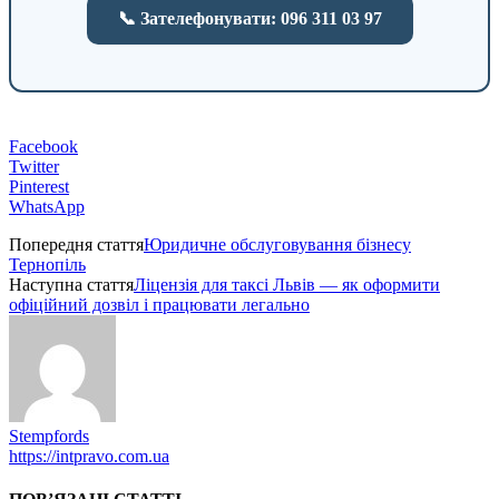
📞 Зателефонувати: 096 311 03 97
Facebook
Twitter
Pinterest
WhatsApp
Попередня стаття
Юридичне обслуговування бізнесу
Тернопіль
Наступна стаття
Ліцензія для таксі Львів — як оформити
офіційний дозвіл і працювати легально
Stempfords
https://intpravo.com.ua