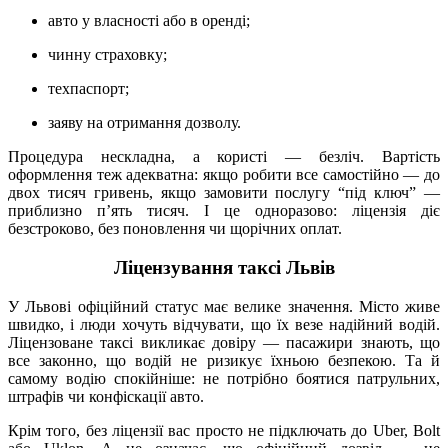
авто у власності або в оренді;
чинну страховку;
техпаспорт;
заяву на отримання дозволу.
Процедура нескладна, а користі — безліч. Вартість
оформлення теж адекватна: якщо робити все самостійно — до
двох тисяч гривень, якщо замовити послугу “під ключ” —
приблизно п’ять тисяч. І це одноразово: ліцензія діє
безстроково, без поновлення чи щорічних оплат.
Ліцензування таксі Львів
У Львові офіційний статус має велике значення. Місто живе
швидко, і люди хочуть відчувати, що їх везе надійний водій.
Ліцензоване таксі викликає довіру — пасажири знають, що
все законно, що водій не ризикує їхньою безпекою. Та й
самому водію спокійніше: не потрібно боятися патрульних,
штрафів чи конфіскації авто.
Крім того, без ліцензії вас просто не підключать до Uber, Bolt