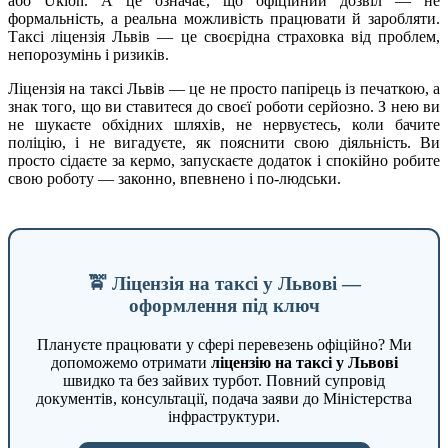
або Uklon. А це означає, що офіційний дозвіл — не
формальність, а реальна можливість працювати й заробляти.
Таксі ліцензія Львів — це своєрідна страховка від проблем,
непорозумінь і ризиків.
Ліцензія на таксі Львів — це не просто папірець із печаткою, а
знак того, що ви ставитеся до своєї роботи серйозно. З нею ви
не шукаєте обхідних шляхів, не нервуєтесь, коли бачите
поліцію, і не вигадуєте, як пояснити свою діяльність. Ви
просто сідаєте за кермо, запускаєте додаток і спокійно робите
свою роботу — законно, впевнено і по-людськи.
🚖 Ліцензія на таксі у Львові —
оформлення під ключ
Плануєте працювати у сфері перевезень офіційно? Ми
допоможемо отримати
ліцензію на таксі у Львові
швидко та без зайвих турбот. Повний супровід
документів, консультації, подача заяви до Міністерства
інфраструктури.