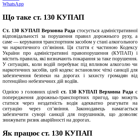
WhatsApp
Що таке ст. 130 КУПАП
Ст. 130 КУПАП Верховна Рада
стосується адміністративної
відповідальності за порушення правил дорожнього руху, а
саме — керування транспортним засобом у стані алкогольного
чи наркотичного сп’яніння. Ця стаття є частиною Кодексу
України про адміністративні правопорушення (КУПАП) і
містить правила, які визначають покарання за таке порушення.
У ситуаціях, коли водій перебуває під впливом алкоголю чи
наркотичних засобів, цей кодекс встановлює чіткі санкції для
забезпечення безпеки на дорогах і захисту громадян від
потенційно небезпечних дій водіїв.
Однією з головних цілей
ст. 130 КУПАП Верховна Рада
є
попередження дорожньо-транспортних пригод, що можуть
статися через нездатність водія адекватно реагувати на
ситуацію через сп’яніння. Законодавець намагається
забезпечити суворі санкції для порушників, що дозволяє
знижувати ризик аварійності на дорогах.
Як працює ст. 130 КУПАП