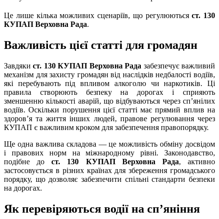
Це лише кілька можливих сценаріїв, що регулюються
ст. 130
КУПАП Верховна Рада
.
Важливість цієї статті для громадян
Завдяки
ст. 130 КУПАП Верховна Рада
забезпечує важливий
механізм для захисту громадян від наслідків недбалості водіїв,
які перебувають під впливом алкоголю чи наркотиків. Ці
правила створюють безпеку на дорогах і сприяють
зменшенню кількості аварій, що відбуваються через сп’янілих
водіїв. Оскільки порушення цієї статті має прямий вплив на
здоров’я та життя інших людей, правове регулювання через
КУПАП є важливим кроком для забезпечення правопорядку.
Ще одна важлива складова — це можливість обміну досвідом
і правових норм на міжнародному рівні. Законодавство,
подібне до
ст. 130 КУПАП Верховна Рада
, активно
застосовується в різних країнах для збереження громадського
порядку, що дозволяє забезпечити спільні стандарти безпеки
на дорогах.
Як перевіряються водії на сп’яніння