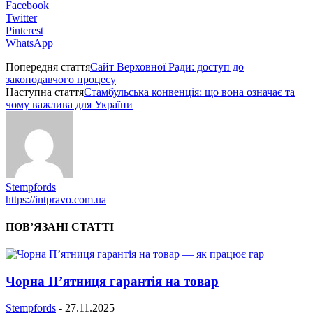
Facebook
Twitter
Pinterest
WhatsApp
Попередня стаття
Сайт Верховної Ради: доступ до
законодавчого процесу
Наступна стаття
Стамбульська конвенція: що вона означає та
чому важлива для України
Stempfords
https://intpravo.com.ua
ПОВ’ЯЗАНІ СТАТТІ
Чорна П’ятниця гарантія на товар
Stempfords
-
27.11.2025