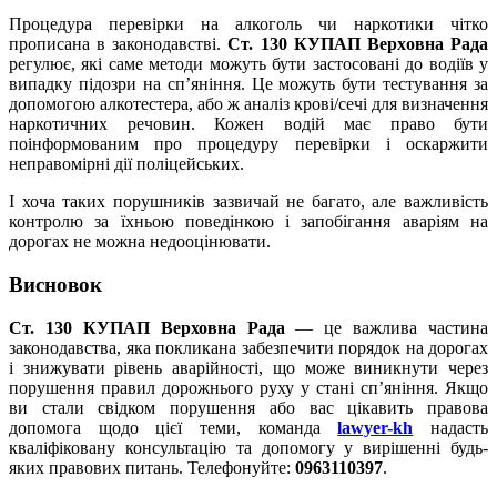
Процедура перевірки на алкоголь чи наркотики чітко
прописана в законодавстві.
Ст. 130 КУПАП Верхoвна Рада
регулює, які саме методи можуть бути застосовані до водіїв у
випадку підозри на сп’яніння. Це можуть бути тестування за
допомогою алкотестера, або ж аналіз крові/сечі для визначення
наркотичних речовин. Кожен водій має право бути
поінформованим про процедуру перевірки і оскаржити
неправомірні дії поліцейських.
І хоча таких порушників зазвичай не багато, але важливість
контролю за їхньою поведінкою і запобігання аваріям на
дорогах не можна недооцінювати.
Висновок
Ст. 130 КУПАП Верховна Рада
— це важлива частина
законодавства, яка покликана забезпечити порядок на дорогах
і знижувати рівень аварійності, що може виникнути через
порушення правил дорожнього руху у стані сп’яніння. Якщо
ви стали свідком порушення або вас цікавить правова
допомога щодо цієї теми, команда
lawyer-kh
надасть
кваліфіковану консультацію та допомогу у вирішенні будь-
яких правових питань. Телефонуйте:
0963110397
.