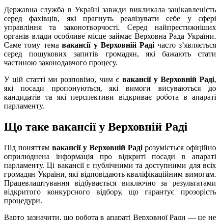
Державна служба в Україні завжди викликала зацікавленість
серед фахівців, які прагнуть реалізувати себе у сфері
управління та законотворчості. Серед найпрестижніших
органів влади особливе місце займає Верховна Рада України.
Саме тому тема
вакансії у Верховній Раді
часто з’являється
серед пошукових запитів громадян, які бажають стати
частиною законодавчого процесу.
У цій статті ми розповімо, чим є
вакaнсії у Верховній Раді
,
які посади пропонуються, які вимоги висуваються до
кандидатів та які перспективи відкриває робота в апараті
парламенту.
Що таке вакaнсії у Верховній Раді
Під поняттям
вакансії у Верховній Раді
розуміється офіційно
оприлюднена інформація про відкриті посади в апараті
парламенту. Ці вакансії є публічними та доступними для всіх
громадян України, які відповідають кваліфікаційним вимогам.
Працевлаштування відбувається виключно за результатами
відкритого конкурсного відбору, що гарантує прозорість
процедури.
Варто зазначити, що робота в апараті Верховної Ради — це не