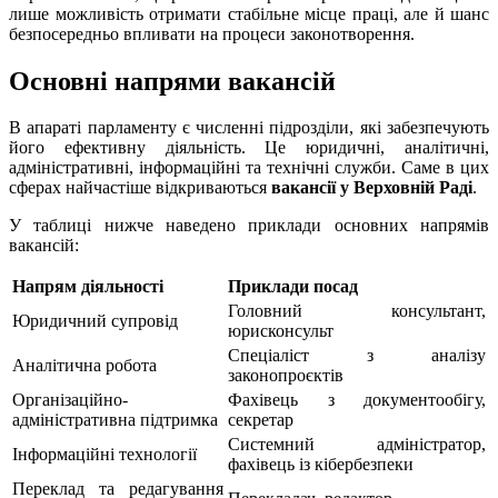
лише можливість отримати стабільне місце праці, але й шанс
безпосередньо впливати на процеси законотворення.
Основні напрями вакансій
В апараті парламенту є численні підрозділи, які забезпечують
його ефективну діяльність. Це юридичні, аналітичні,
адміністративні, інформаційні та технічні служби. Саме в цих
сферах найчастіше відкриваються
вакансії у Верховній Раді
.
У таблиці нижче наведено приклади основних напрямів
вакансій:
Напрям діяльності
Приклади посад
Головний консультант,
Юридичний супровід
юрисконсульт
Спеціаліст з аналізу
Аналітична робота
законопроєктів
Організаційно-
Фахівець з документообігу,
адміністративна підтримка
секретар
Системний адміністратор,
Інформаційні технології
фахівець із кібербезпеки
Переклад та редагування