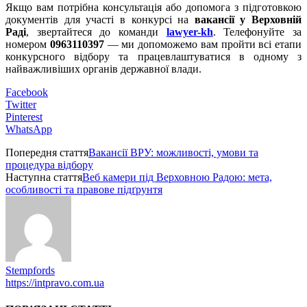
Якщо вам потрібна консультація або допомога з підготовкою
документів для участі в конкурсі на
вакaнсії у Верховній
Раді
, звертайтеся до команди
lawyer-kh
. Телефонуйте за
номером
0963110397
— ми допоможемо вам пройти всі етапи
конкурсного відбору та працевлаштуватися в одному з
найважливіших органів державної влади.
Facebook
Twitter
Pinterest
WhatsApp
Попередня стаття
Вакансії ВРУ: можливості, умови та
процедура відбору
Наступна стаття
Веб камери під Верховною Радою: мета,
особливості та правове підґрунтя
Stempfords
https://intpravo.com.ua