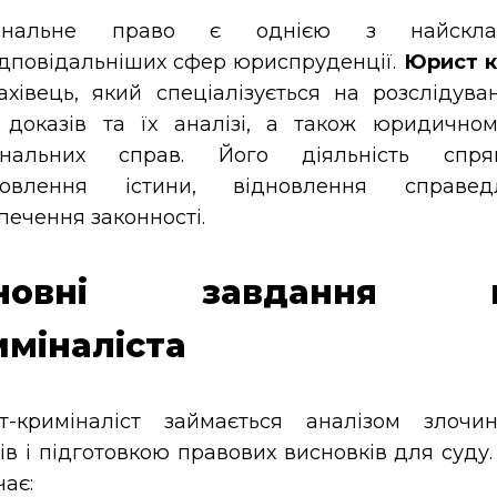
мінальне право є однією з найскла
дповідальніших сфер юриспруденції.
Юрист к
хівець, який спеціалізується на розслідуван
і доказів та їх аналізі, а також юридичном
інальних справ. Його діяльність спр
новлення істини, відновлення справед
печення законності.
сновні завдання ю
иміналіста
т-криміналіст займається аналізом злочин
ів і підготовкою правових висновків для суду.
ає: