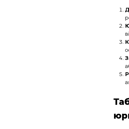
Д
р
Ю
в
К
о
З
а
Р
а
Та
юр