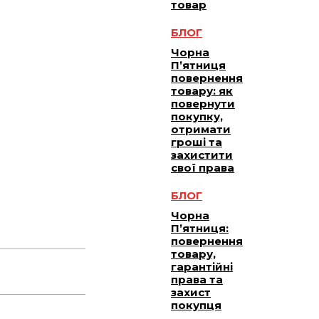
товар
БЛОГ
Чорна
П’ятниця
повернення
товару: як
повернути
покупку,
отримати
гроші та
захистити
свої права
БЛОГ
Чорна
П’ятниця:
повернення
товару,
гарантійні
права та
захист
покупця