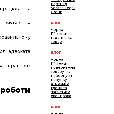
партнер
Veritas Legal
 опрацювання
Group
виявлення
БЛОГ
Чорна
П’ятниця
правильному
гарантія на
товар
олі адвоката
БЛОГ
Чорна
П’ятниця
ка правових
повернення
товару: як
повернути
покупку,
отримати
роботи
гроші та
захистити
свої права
БЛОГ
Чорна