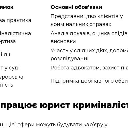
ямок
Основні обов’язки
Представництво клієнтів у
ва практика
кримінальних справах
іналістична
Аналіз доказів, оцінка слідів
ертиза
висновки
Участь у слідчих діях, допом
і дії
розслідуванні
т у суді
Робота адвокатом, захист п
урорська
Підтримка державного обв
ність
 працює юрист криміналіс
ці цієї сфери можуть будувати кар’єру у: