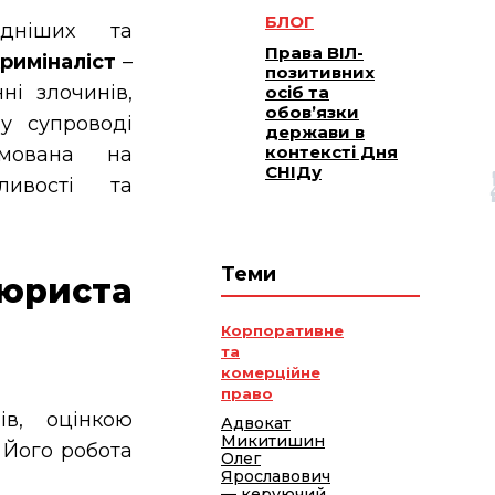
БЛОГ
дніших та
Права ВІЛ-
риміналіст
–
позитивних
ні злочинів,
осіб та
обов’язки
у супроводі
держави в
контексті Дня
ямована на
СНІДу
ливості та
Теми
риста
Корпоративне
та
комерційне
право
ів, оцінкою
Адвокат
Микитишин
 Його робота
Олег
Ярославович
— керуючий