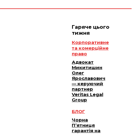
Гаряче цього
тижня
Корпоративне
та комерційне
право
Адвокат
Микитишин
Олег
Ярославович
— керуючий
партнер
Veritas Legal
Group
БЛОГ
Чорна
П’ятниця
гарантія на