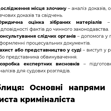
ослідження місця злочину
– аналіз доказів,
ечових доказів та свідчень.
ридична оцінка зібраних матеріалів
– 
ідповідності фактів до чинного законодавства.
онсультування слідчих органів
– допомога у 
формленні процесуальних документів.
ахист або представництво у суді
– виступ у р
бо представника обвинувачення.
озробка експертних висновків
– підготов
налізів для судових розглядів.
блиця: Основні напрями 
иста криміналіста