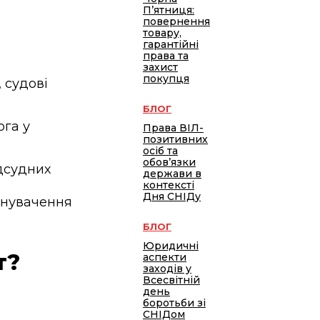
П’ятниця:
повернення
товару,
гарантійні
права та
захист
покупця
, судові
БЛОГ
ога у
Права ВІЛ-
позитивних
осіб та
обов’язки
ідсудних
держави в
контексті
Дня СНІДу
инувачення
БЛОГ
Юридичні
т?
аспекти
заходів у
Всесвітній
день
боротьби зі
СНІДом