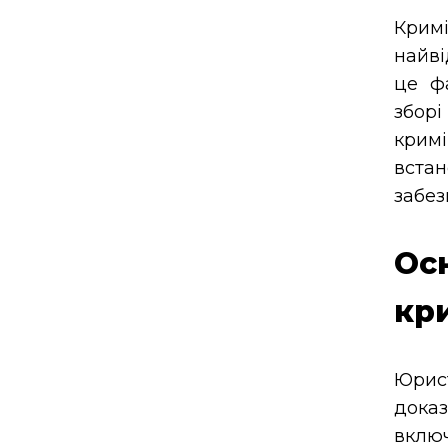
Кри
найві
це фа
збор
крим
вста
забез
О
кр
Юрис
доказ
включ