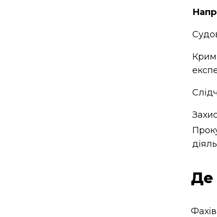
Напр
Судо
Крим
експ
Слідч
Захис
Прок
діяль
Де
Фахів