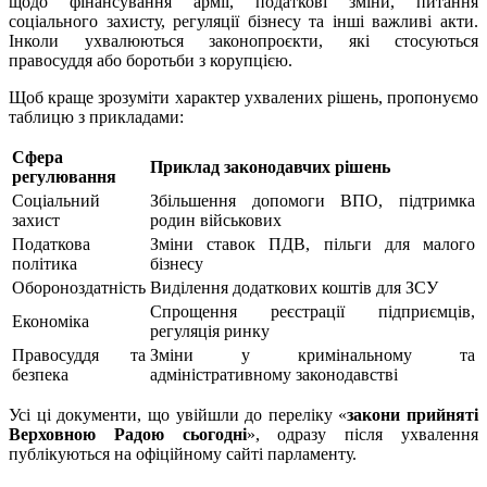
щодо фінансування армії, податкові зміни, питання
соціального захисту, регуляції бізнесу та інші важливі акти.
Інколи ухвалюються законопроєкти, які стосуються
правосуддя або боротьби з корупцією.
Щоб краще зрозуміти характер ухвалених рішень, пропонуємо
таблицю з прикладами:
Сфера
Приклад законодавчих рішень
регулювання
Соціальний
Збільшення допомоги ВПО, підтримка
захист
родин військових
Податкова
Зміни ставок ПДВ, пільги для малого
політика
бізнесу
Обороноздатність
Виділення додаткових коштів для ЗСУ
Спрощення реєстрації підприємців,
Економіка
регуляція ринку
Правосуддя та
Зміни у кримінальному та
безпека
адміністративному законодавстві
Усі ці документи, що увійшли до переліку «
закони прийняті
Верховною Радою сьогодні
», одразу після ухвалення
публікуються на офіційному сайті парламенту.