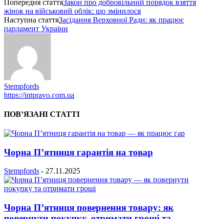
Попередня стаття
Закон про добровільний порядок взяття
жінок на військовий облік: що змінилося
Наступна стаття
Засідання Верховної Ради: як працює
парламент України
Stempfords
https://intpravo.com.ua
ПОВ’ЯЗАНІ СТАТТІ
Чорна П’ятниця гарантія на товар
Stempfords
-
27.11.2025
Чорна П’ятниця повернення товару: як
повернути покупку, отримати гроші та