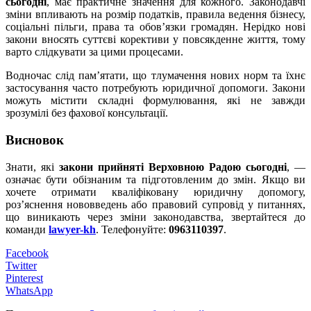
сьогодні
, має практичне значення для кожного. Законодавчі
зміни впливають на розмір податків, правила ведення бізнесу,
соціальні пільги, права та обов’язки громадян. Нерідко нові
закони вносять суттєві корективи у повсякденне життя, тому
варто слідкувати за цими процесами.
Водночас слід пам’ятати, що тлумачення нових норм та їхнє
застосування часто потребують юридичної допомоги. Закони
можуть містити складні формулювання, які не завжди
зрозумілі без фахової консультації.
Висновок
Знати, які
закони прийняті Верховнoю Радою сьогодні
, —
означає бути обізнаним та підготовленим до змін. Якщо ви
хочете отримати кваліфіковану юридичну допомогу,
роз’яснення нововведень або правовий супровід у питаннях,
що виникають через зміни законодавства, звертайтеся до
команди
lawyer-kh
. Телефонуйте:
0963110397
.
Facebook
Twitter
Pinterest
WhatsApp