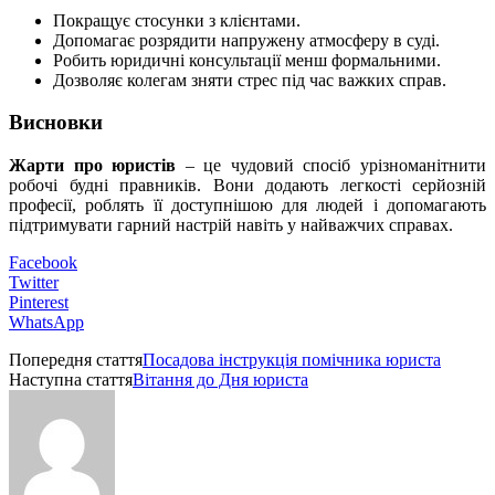
Покращує стосунки з клієнтами.
Допомагає розрядити напружену атмосферу в суді.
Робить юридичні консультації менш формальними.
Дозволяє колегам зняти стрес під час важких справ.
Висновки
Жарти про юристів
– це чудовий спосіб урізноманітнити
робочі будні правників. Вони додають легкості серйозній
професії, роблять її доступнішою для людей і допомагають
підтримувати гарний настрій навіть у найважчих справах.
Facebook
Twitter
Pinterest
WhatsApp
Попередня стаття
Посадова інструкція помічника юриста
Наступна стаття
Вітання до Дня юриста