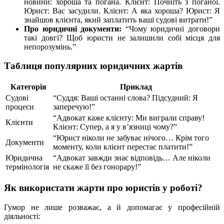
новини: хороша та погана. Клієнт: Почніть з поганої.
Юрист: Вас засудили. Клієнт: А яка хороша? Юрист: Я
знайшов клієнта, який заплатить ваші судові витрати!”
Про юридичні документи:
“Чому юридичні договори
такі довгі? Щоб юристи не залишили собі місця для
непорозумінь.”
Таблиця популярних юридичних жартів
Категорія
Приклад
Судові
“Суддя: Ваші останні слова? Підсудний: Я
процеси
заперечую!”
“Адвокат каже клієнту: Ми виграли справу!
Клієнти
Клієнт: Супер, а я у в’язниці чому?”
“Юрист ніколи не забуває нічого… Крім того
Документи
моменту, коли клієнт перестає платити!”
Юридична
“Адвокат завжди знає відповідь… Але ніколи
термінологія
не скаже її без гонорару!”
Як використати
жарти про юристів у роботі
?
Гумор не лише розважає, а й допомагає у професійній
діяльності: