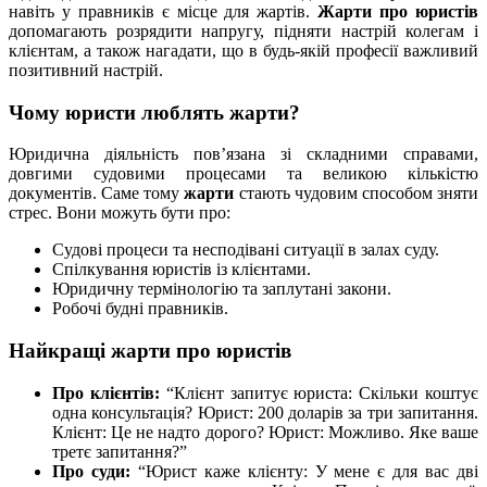
навіть у правників є місце для жартів.
Жарти про юристів
допомагають розрядити напругу, підняти настрій колегам і
клієнтам, а також нагадати, що в будь-якій професії важливий
позитивний настрій.
Чому юристи люблять жарти?
Юридична діяльність пов’язана зі складними справами,
довгими судовими процесами та великою кількістю
документів. Саме тому
жарти
стають чудовим способом зняти
стрес. Вони можуть бути про:
Судові процеси та несподівані ситуації в залах суду.
Спілкування юристів із клієнтами.
Юридичну термінологію та заплутані закони.
Робочі будні правників.
Найкращі жарти про юристів
Про клієнтів:
“Клієнт запитує юриста: Скільки коштує
одна консультація? Юрист: 200 доларів за три запитання.
Клієнт: Це не надто дорого? Юрист: Можливо. Яке ваше
третє запитання?”
Про суди:
“Юрист каже клієнту: У мене є для вас дві