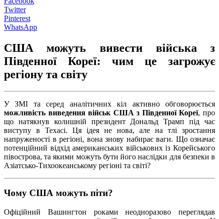
Facebook
Twitter
Pinterest
WhatsApp
США можуть вивести війська з
Південної Кореї: чим це загрожує
регіону та світу
У ЗМІ та серед аналітичних кіл активно обговорюється
можливість виведення військ США з Південної Кореї
, про
що натякнув колишній президент Дональд Трамп під час
виступу в Техасі. Ця ідея не нова, але на тлі зростання
напруженості в регіоні, вона знову набирає ваги. Що означає
потенційний відхід американських військових із Корейського
півострова, та якими можуть бути його наслідки для безпеки в
Азіатсько-Тихоокеанському регіоні та світі?
Чому США можуть піти?
Офіційний Вашингтон роками неодноразово переглядав