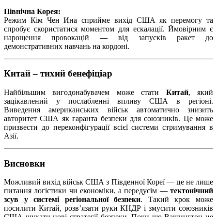
Північна Корея:
Режим Кім Чен Ина сприйме вихід США як перемогу та
спробує скористатися моментом для ескалації. Ймовірним є
нарощення провокацій — від запусків ракет до
демонстративних навчань на кордоні.
Китай – тихий бенефіціар
Найбільшим вигодонабувачем може стати
Китай
, який
зацікавлений у послабленні впливу США в регіоні.
Виведення американських військ автоматично знизить
авторитет США як гаранта безпеки для союзників. Це може
призвести до переконфігурації всієї системи стримування в
Азії.
Висновки
Можливий вихід військ США з Південної Кореї — це не лише
питання логістики чи економіки, а передусім —
тектонічний
зсув у системі регіональної безпеки
. Такий крок може
посилити Китай, розв’язати руки КНДР і змусити союзників
США шукати нові стратегії безпеки. Поки що Вашингтон не