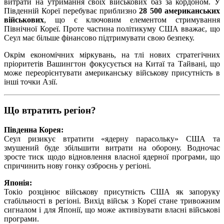
витрати на утримання своїх військових баз за кордоном. У
Південній Кореї перебуває приблизно
28 500 американських
військових
, що є ключовим елементом стримування
Північної Кореї. Проте частина політикуму США вважає, що
Сеул має більше фінансово підтримувати свою безпеку.
Окрім економічних міркувань, на тлі нових стратегічних
пріоритетів Вашингтон фокусується на Китаї та Тайвані, що
може переорієнтувати американську військову присутність в
інші точки Азії.
Що втратить регіон?
Південна Корея:
Сеул ризикує втратити «ядерну парасольку» США та
змушений буде збільшити витрати на оборону. Водночас
зросте тиск щодо відновлення власної ядерної програми, що
спричинить нову гонку озброєнь у регіоні.
Японія:
Токіо розцінює військову присутність США як запоруку
стабільності в регіоні. Вихід військ з Кореї стане тривожним
сигналом і для Японії, що може активізувати власні військові
програми.