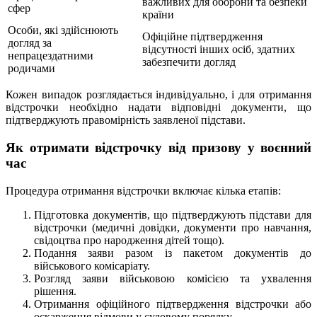
важливих для оборони та безпеки
сфер
країни
Особи, які здійснюють
Офіційне підтвердження
догляд за
відсутності інших осіб, здатних
непрацездатними
забезпечити догляд
родичами
Кожен випадок розглядається індивідуально, і для отримання
відстрочки необхідно надати відповідні документи, що
підтверджують правомірність заявленої підстави.
Як отримати відстрочку від призову у воєнний
час
Процедура отримання відстрочки включає кілька етапів:
Підготовка документів, що підтверджують підстави для
відстрочки (медичні довідки, документи про навчання,
свідоцтва про народження дітей тощо).
Подання заяви разом із пакетом документів до
військового комісаріату.
Розгляд заяви військовою комісією та ухвалення
рішення.
Отримання офіційного підтвердження відстрочки або
оскарження відмови у судовому порядку.