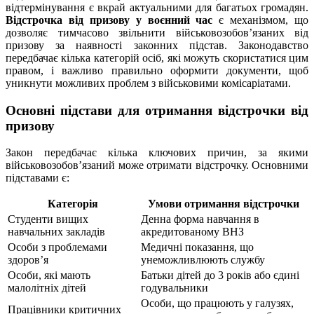
відтермінування є вкрай актуальними для багатьох громадян.
Відстрочка від призову у воєнний час
є механізмом, що
дозволяє тимчасово звільнити військовозобов’язаних від
призову за наявності законних підстав. Законодавство
передбачає кілька категорій осіб, які можуть скористатися цим
правом, і важливо правильно оформити документи, щоб
уникнути можливих проблем з військовими комісаріатами.
Основні підстави для отримання відстрочки від
призову
Закон передбачає кілька ключових причин, за якими
військовозобов’язаний може отримати відстрочку. Основними
підставами є:
Категорія
Умови отримання відстрочки
Студенти вищих
Денна форма навчання в
навчальних закладів
акредитованому ВНЗ
Особи з проблемами
Медичні показання, що
здоров’я
унеможливлюють службу
Особи, які мають
Батьки дітей до 3 років або єдині
малолітніх дітей
годувальники
Особи, що працюють у галузях,
Працівники критичних